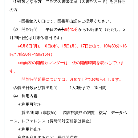
⑴対象となる方 当館の図書帯出証（図書館カード）をお持ち
の方
※図書館入り口にて、図書帯出証をご提示ください。
⑵ 開館時間 平日の
9
時
9時15分
から
16
時まで
（ただし、
5
月
29
日
(
金
)
は月末休館日です）
※6月8日(月)、10日(水)、15日(月)、17日(水)は、10時30分~16
時/17時30分~19時15分）
※画面左の開館カレンダーは、仮の開館時間を表示していま
す。
開館時間延長については、改めてHPでお知らせします。
⑶貸出冊数及び貸出期間
1
人
3
冊まで、
15
日間
⑷ 利用内容
≪利用可能≫
貸出
/
返却（非接触）、図書館資料の閲覧、複写、データベ
ース、レファレンス（長時間対面相談は停止）
≪利用停止≫
座席を利用するなど、長時間滞在