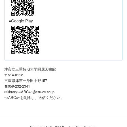
●Google Play
津市立三重短期大学附属図書館
〒514-0112
三重県津市一身田中野157
☎059-232-2341
✉library~※ABC※~@tsu-cc.ac.jp
~※ABC※~を削除し、送信ください
。