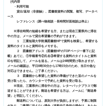
(4)内容
・利用可能
貸出/返却（非接触）、図書館資料の閲覧、複写、データベ
ース
レファレンス（調べ物相談・長時間対面相談は停止）
※滞在時間の短縮を希望する方、または現在三重県外に滞在
中の方は、メールで貸出希望書の予約ができます。
１ 三重短期大学附属図書館HPで資料を検索し、希望する
資料のタイトルと資料IDをメモする。
２
図書館アドレス（図書館HPのTOPページ一番下に記
載）あてに、①学籍番号②氏名③希望する資料のタイトルと資料
IDを明記して、メールを送る。メールは24時間受け取れますが、
メールの確認は、平日8時30分から17時15分のため、当日や急な
対応はできません。ご了承ください。
３ 図書館から希望した資料の準備ができた旨のメールを
受け取ったら、カウンターで予約した資料を受け取る。
※現在、三重県外に滞在中の方は、レターパックプラスで郵
送することができます。郵送を希望する方は、メールに「郵送希
望」と明記してください。
郵送料については、原則大学が負担しますが、予算に制限
があり、ご希望に沿えない場合（送料自己負担の場合は、あらか