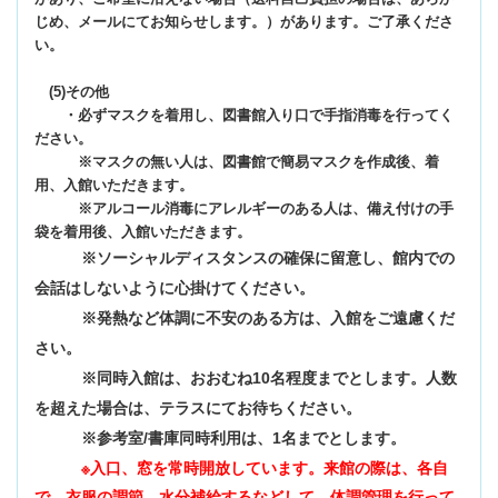
じめ、メールにてお知らせします。）があります。ご了承くださ
い。
(5)その他
・必ずマスクを着用し、図書館入り口で手指消毒を行ってく
ださい。
※マスクの無い人は、図書館で簡易マスクを作成後、着
用、入館いただきます。
※アルコール消毒にアレルギーのある人は、備え付けの手
袋を着用後、入館いただきます。
※ソーシャルディスタンスの確保に留意し、館内での
会話はしないように心掛けてください。
※発熱など体調に不安のある方は、入館をご遠慮くだ
さい。
※同時入館は、おおむね10名程度までとします。人数
を超えた場合は、テラスにてお待ちください。
※参考室/書庫同時利用は、1名までとします。
※入口、窓を常時開放しています。来館の際は、各自
で、衣服の調節、水分補給するなどして、体調管理を行って