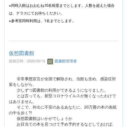
※同時入館はおおむね
10
名程度までとします。人数を超えた場合
は、テラスにて
お待ちください。
※参考室同時利用は、
1
名までとします。
仮想図書館
投稿日時 : 2020/05/13
図書館管理者
非常事態宣言が全国で解除され、当館も含め、感染症対
策をしながら、
少しずつ図書館の利用ができるようになりました。
とは言っても、新型コロナウイルスが無くなったわけで
はありません。
そこで、外出に不安のあるあなたに、20万冊の本の表紙
の中を歩く?!
仮想図書館はいかがでしょうか
お目当ての本を見つけて予め予約するなどしておけば、