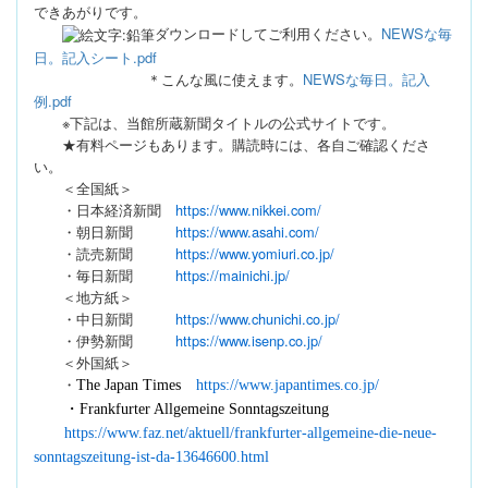
できあがりです。
ダウンロードしてご利用ください。
NEWSな毎
日。記入シート.pdf
＊こんな風に使えます。
NEWSな毎日。記入
例.pdf
※下記は、当館所蔵新聞タイトルの公式サイトです。
★有料ページもあります。購読時には、各自ご確認くださ
い。
＜全国紙＞
・日本経済新聞
https://www.nikkei.com/
・朝日新聞
https://www.asahi.com/
・読売新聞
https://www.yomiuri.co.jp/
・毎日新聞
https://mainichi.jp/
＜地方紙＞
・中日新聞
https://www.chunichi.co.jp/
・伊勢新聞
https://www.isenp.co.jp/
＜外国紙＞
・
The Japan Times
https://www.japantimes.co.jp/
・
Frankfurter Allgemeine Sonntagszeitung
https://www.faz.net/aktuell/frankfurter-allgemeine-die-neue-
sonntagszeitung-ist-da-13646600.html