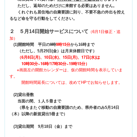
ただし、返却のためだけに来館する必要はありません。
くれぐれも居住地の自粛要請に則り、不要不急の外出を控え
るなど命を守る行動をしてください。
（6月1日修正・追
２ ５月14日開始サービスについて
加）
9時15分
(1)開館時間 平日の
9時
から16時まで
（ただし、5月29日(金）は月末休館日です）
（6月8日(月)、10日(水)、15日(月)、17日(水)は
10時30分~16時/17時30分~19時15分）
※画面左の開館カレンダーは、仮の開館時間を表示していま
す。
開館時間延長については、改めてHPでお知らせします。
(2)貸出冊数
当面の間、１人５冊まで
（県をまたぐ移動の自粛要請のため、県外者のみ5月14日
（木）以降の新規貸出5冊まで）
(3)貸出期間 9月18日（金）まで