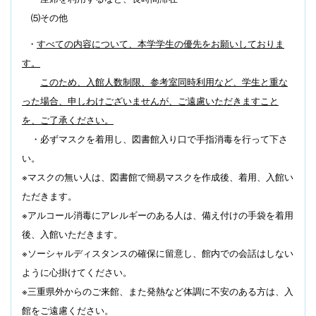
⑸その他
・
すべての内容について、本学学生の優先をお願いしておりま
す。
このため、入館人数制限、参考室同時利用など、学生と重な
った場合、申しわけござ
いませんが、ご遠慮いただきますこと
を、ご了承ください。
・必ずマスクを着用し、図書館入り口で手指消毒を行って下さ
い。
※マスクの無い人は、図書館で簡易マスクを作成後、着用、入館い
ただきます。
※アルコール消毒にアレルギーのある人は、備え付けの手袋を着用
後、入館いただ
きます。
※ソーシャルディスタンスの確保に留意し、館内での会話はしない
ように心掛けてく
ださい。
※三重県外からのご来館、また発熱など体調に不安のある方は、入
館をご遠慮くだ
さい。