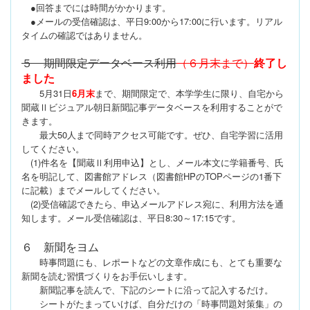
●回答までには時間がかかります。
●メールの受信確認は、平日9:00から17:00に行います。
リアル
タイムの確認ではありません。
５ 期間限定データベース利用
（６月末まで）
終了し
ました
5
月31日
6月末
まで、期間限定で、本学学生に限り、自宅から
聞蔵Ⅱ
ビジュアル朝日新聞記事データベースを利用することがで
きます。
最大50人まで同時アクセス可能です。ぜひ、自宅学習に活用
して
ください。
(1)件名を【聞蔵Ⅱ利用申込】とし、メール本文に学籍番号、
氏
名を明記して、図書館
アドレス（図書館HPのTOPページの1番下
に記載）
までメールしてください。
(2)受信確認できたら、申込メールアドレス宛に、利用方法を通
知
します。メール受信確認は、平日8:30～17:15です。
６ 新聞をヨム
時事問題にも、レポートなどの文章作成にも、とても重要な
新聞
を読む習慣づくりをお手伝いします。
新聞記事を読んで、下記のシートに沿って記入するだけ。
シートがたまっていけば、
自分だけの「時事問題対策集」の