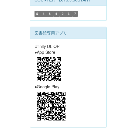
5
4
8
4
2
3
7
図書館専用アプリ
Ufinity DL QR
●App Store
●Google Play