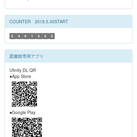
COUNTER 2018.5.30START
5
4
9
1
5
2
0
図書館専用アプリ
Ufinity DL QR
●App Store
●Google Play