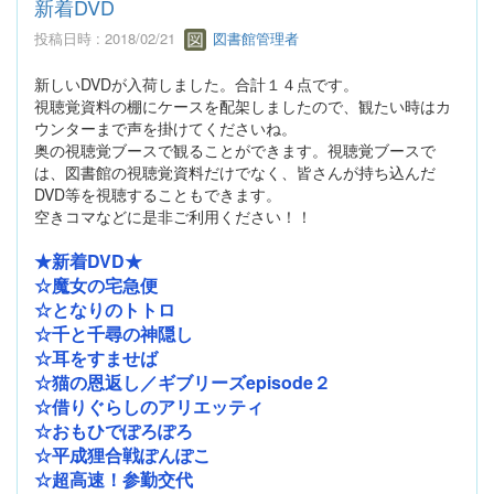
新着DVD
投稿日時 : 2018/02/21
図書館管理者
新しいDVDが入荷しました。合計１４点です。
視聴覚資料の棚にケースを配架しましたので、観たい時はカ
ウンターまで声を掛けてくださいね。
奥の視聴覚ブースで観ることができます。視聴覚ブースで
は、図書館の視聴覚資料だけでなく、皆さんが持ち込んだ
DVD等を視聴することもできます。
空きコマなどに是非ご利用ください！！
★新着DVD★
☆魔女の宅急便
☆となりのトトロ
☆千と千尋の神隠し
☆耳をすませば
☆猫の恩返し／ギブリーズepisode２
☆借りぐらしのアリエッティ
☆おもひでぽろぽろ
☆平成狸合戦ぽんぽこ
☆超高速！参勤交代