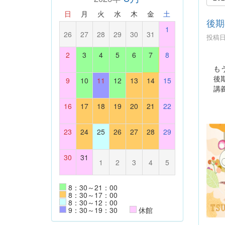
日
月
火
水
木
金
土
後期
1
26
27
28
29
30
31
投稿日時
2
3
4
5
6
7
8
もう
後期
9
10
11
12
13
14
15
講義
16
17
18
19
20
21
22
23
24
25
26
27
28
29
30
31
1
2
3
4
5
8：30～21：00
8：30～17：00
8：30～12：00
9：30～19：30
休館