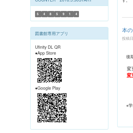
す。
5
4
8
5
9
1
4
本の
図書館専用アプリ
投稿日時
Ufinity DL QR
●App Store
後期
変更
変
●Google Play
※学