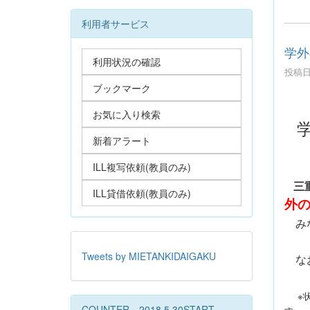
利用者サービス
学外
利用状況の確認
投稿日時
ブックマーク
お気に入り検索
新着アラート
ILL複写依頼(教員のみ)
三
ILL貸借依頼(教員のみ)
外
み
Tweets by MIETANKIDAIGAKU
なお
※
COUNTER 2018.5.30START