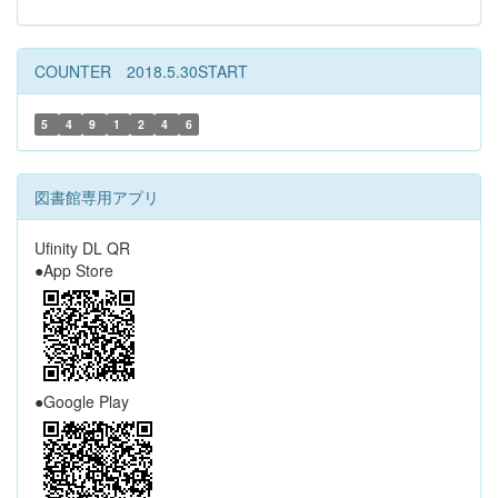
COUNTER 2018.5.30START
5
4
9
1
2
4
6
図書館専用アプリ
Ufinity DL QR
●App Store
●Google Play