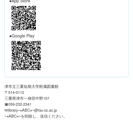
●App Store
●Google Play
津市立三重短期大学附属図書館
〒514-0112
三重県津市一身田中野157
☎059-232-2341
✉library~※ABC※~@tsu-cc.ac.jp
~※ABC※~を削除し、送信ください
。