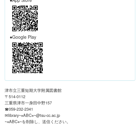
●Google Play
津市立三重短期大学附属図書館
〒514-0112
三重県津市一身田中野157
☎059-232-2341
✉library~※ABC※~@tsu-cc.ac.jp
~※ABC※~を削除し、送信ください
。