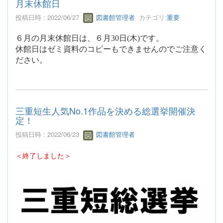
月末休館日
投稿日時 : 2022/06/27
図書館管理者
カテゴリ:
重要
６月の月末休館日は、６月
30
日
(
木
)
です。
休館日はゼミ資料のコピーもできませんのでご注意く
ださい。
三重短生人気No.1作品を決める総選挙開催決
定！
投稿日時 : 2022/06/23
図書館管理者
＜終了しました＞