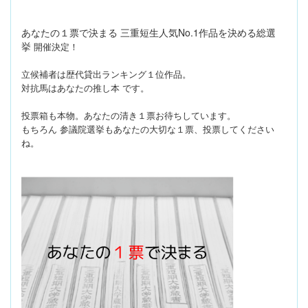
あなたの１票で決まる 三重短生人気No.1作品を決める総選
挙
開催決定！
立候補者は歴代貸出ランキング１位作品。
対抗馬はあ
なたの推し本 です。
投票箱も本物。あなたの清き１票お待ち
しています。
もちろん 参議院選挙もあなたの大切な１票、投
票してください
ね。