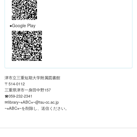
●Google Play
津市立三重短期大学附属図書館
〒514-0112
三重県津市一身田中野157
☎059-232-2341
✉library~※ABC※~@tsu-cc.ac.jp
~※ABC※~を削除し、送信ください
。