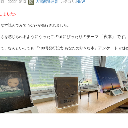
 : 2022/10/13
図書館管理者
カテゴリ:
NEW
しました>
本読んでみて No.97が発行されました。
ようになったこの頃にぴったりのテーマ 「夜本」 です
さを感じられる
アンケート の
、なんといっても 「100号発行記念 あなたの好きな本」