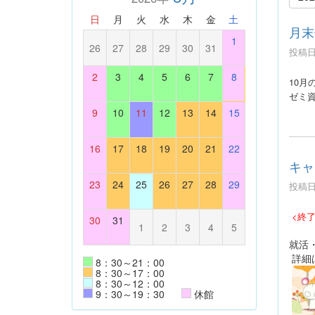
日
月
火
水
木
金
土
月末
1
26
27
28
29
30
31
投稿日時
2
3
4
5
6
7
8
10月
ゼミ
9
10
11
12
13
14
15
16
17
18
19
20
21
22
キャ
23
24
25
26
27
28
29
投稿日時
<終
30
31
1
2
3
4
5
就活
詳細
8：30～21：00
8：30～17：00
8：30～12：00
9：30～19：30
休館