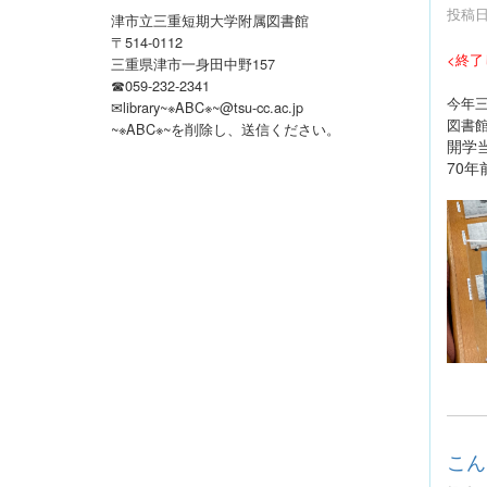
投稿日時
津市立三重短期大学附属図書館
〒514-0112
<終了
三重県津市一身田中野157
☎059-232-2341
今年三
✉library~※ABC※~@tsu-cc.ac.jp
図書
~※ABC※~を削除し、送信ください
。
開学
70
こん