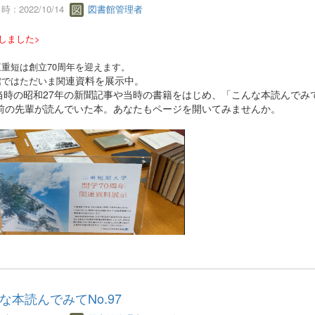
 : 2022/10/14
図書館管理者
しました>
重短は創立70周年を迎えます。
連資料を展示中。
館ではただいま関
当時の昭和27年の新聞記事や当時の書籍
をはじめ、「こんな本読んでみ
年前の先輩が読んでいた本。あなたもページを
開いてみませんか。
な本読んでみてNo.97