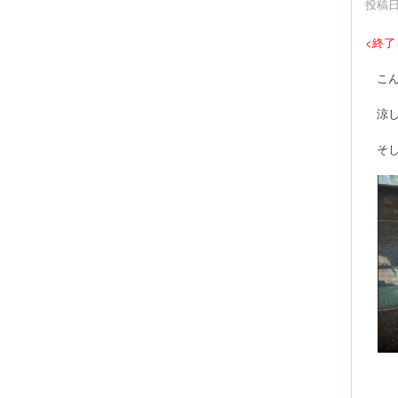
投稿日時
<終了
こんな
涼し
そして