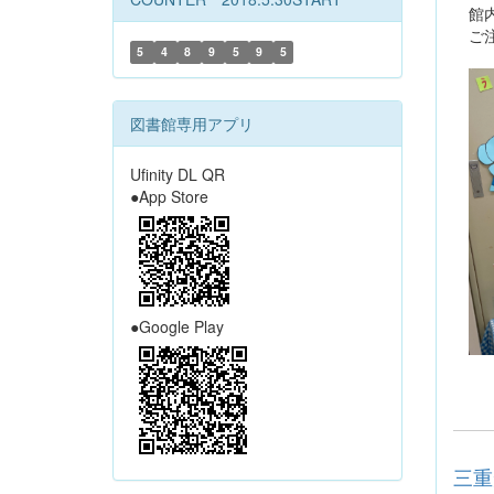
館内
ご注
5
4
8
9
5
9
5
図書館専用アプリ
Ufinity DL QR
●App Store
●Google Play
三重