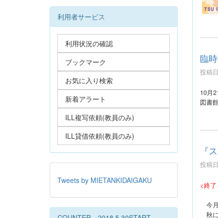
利用者サービス
利用状況の確認
臨時
ブックマーク
投稿日時
お気に入り検索
10月
新着アラート
図書
ILL複写依頼(教員のみ)
ILL貸借依頼(教員のみ)
『ス
投稿日時
Tweets by MIETANKIDAIGAKU
<終了
今月
秋に
COUNTER 2018.5.30START