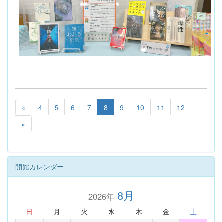
«
4
5
6
7
8
9
10
11
12
»
開館カレンダー
8月
2026年
日
月
火
水
木
金
土