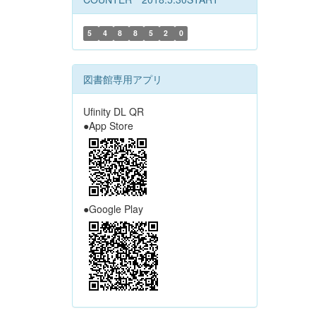
5
4
8
8
5
2
0
図書館専用アプリ
Ufinity DL QR
●App Store
●Google Play