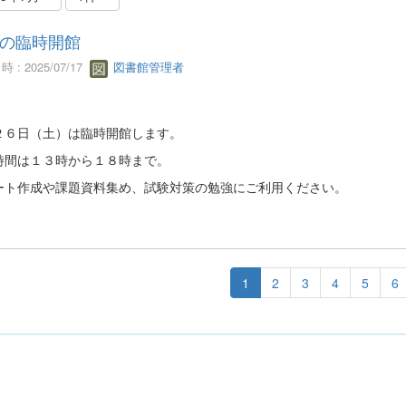
の臨時開館
 : 2025/07/17
図書館管理者
２６日（土）は臨時開館します。
時間は１３時から１８時まで。
ート作成や課題資料集め、試験対策の勉強にご利用ください。
1
2
3
4
5
6