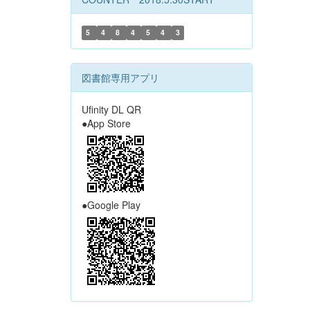
5
4
8
4
5
4
3
図書館専用アプリ
Ufinity DL QR
●App Store
●Google Play