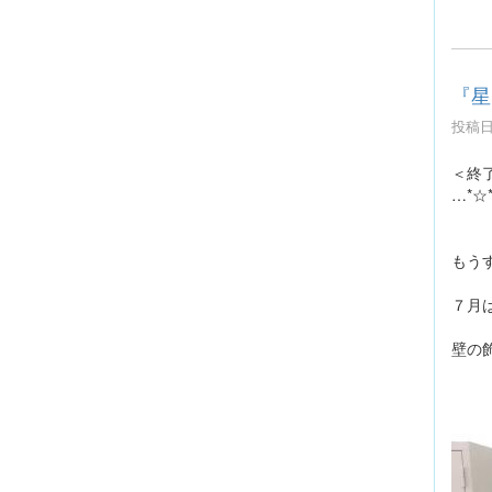
『星
投稿日時
＜終
…*
もう
７月
壁の