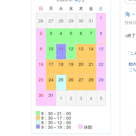
日
月
火
水
木
金
土
海 
1
26
27
28
29
30
31
投稿日時
2
3
4
5
6
7
8
<終了
9
10
11
12
13
14
15
「こん
館内
16
17
18
19
20
21
22
こ
23
24
25
26
27
28
29
30
31
1
2
3
4
5
8：30～21：00
8：30～17：00
8：30～12：00
9：30～19：30
休館