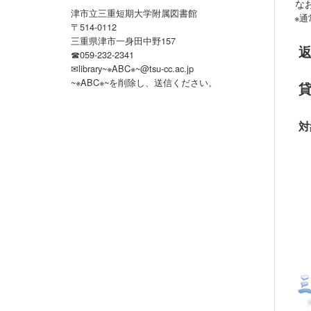
なお
津市立三重短期大学附属図書館
※通
〒514-0112
三重県津市一身田中野157
☎059-232-2341
✉library~※ABC※~@tsu-cc.ac.jp
~※ABC※~を削除し、送信ください
。
対