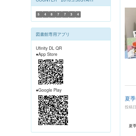
5
4
8
7
7
3
4
図書館専用アプリ
Ufinity DL QR
●App Store
●Google Play
夏季
投稿日時
夏季