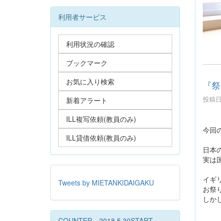
利用者サービス
利用状況の確認
ブックマーク
お気に入り検索
『祭
投稿日時
新着アラート
ILL複写依頼(教員のみ)
今回
ILL貸借依頼(教員のみ)
日本
実は
イギ
Tweets by MIETANKIDAIGAKU
お祭
しか
COUNTER 2018.5.30START