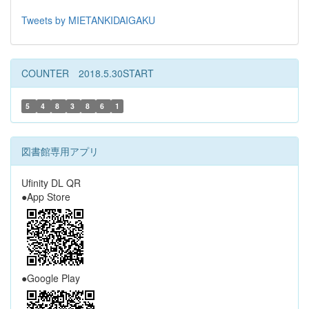
Tweets by MIETANKIDAIGAKU
COUNTER 2018.5.30START
5
4
8
3
8
6
1
図書館専用アプリ
Ufinity DL QR
●App Store
●Google Play