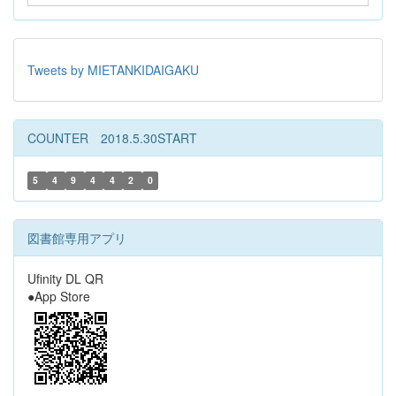
Tweets by MIETANKIDAIGAKU
COUNTER 2018.5.30START
5
4
9
4
4
2
0
図書館専用アプリ
Ufinity DL QR
●App Store