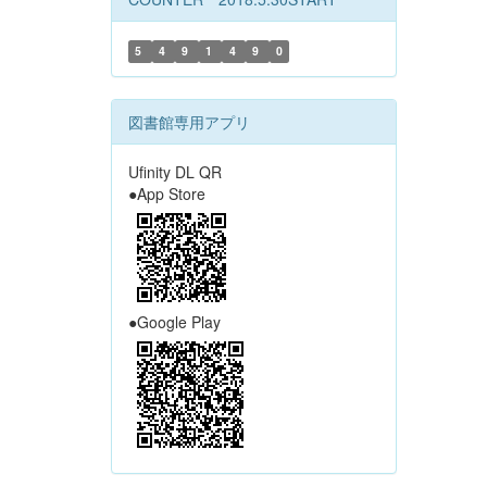
5
4
9
1
4
9
0
図書館専用アプリ
Ufinity DL QR
●App Store
●Google Play