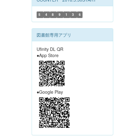
5
4
8
9
1
3
6
図書館専用アプリ
Ufinity DL QR
●App Store
●Google Play