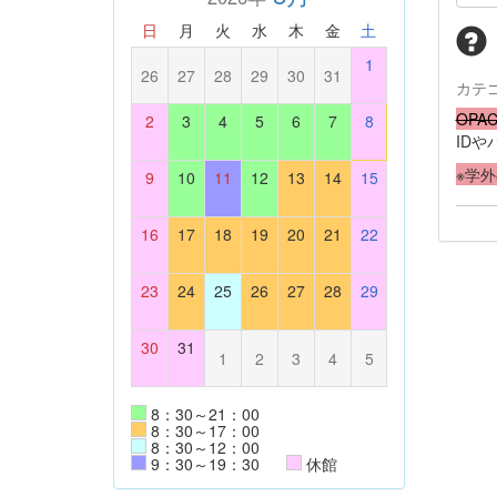
日
月
火
水
木
金
土
1
26
27
28
29
30
31
カテ
OP
2
3
4
5
6
7
8
ID
※学
9
10
11
12
13
14
15
16
17
18
19
20
21
22
23
24
25
26
27
28
29
30
31
1
2
3
4
5
8：30～21：00
8：30～17：00
8：30～12：00
9：30～19：30
休館