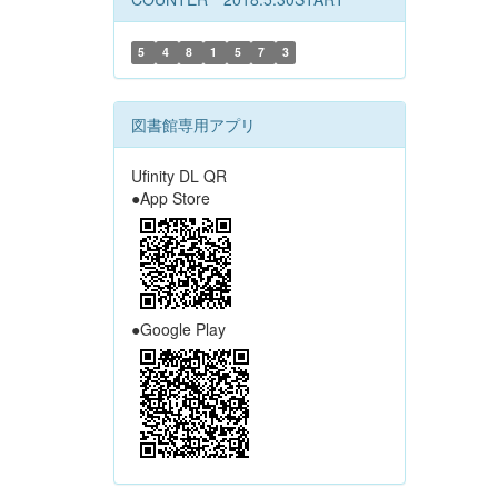
5
4
8
1
5
7
3
図書館専用アプリ
Ufinity DL QR
●App Store
●Google Play