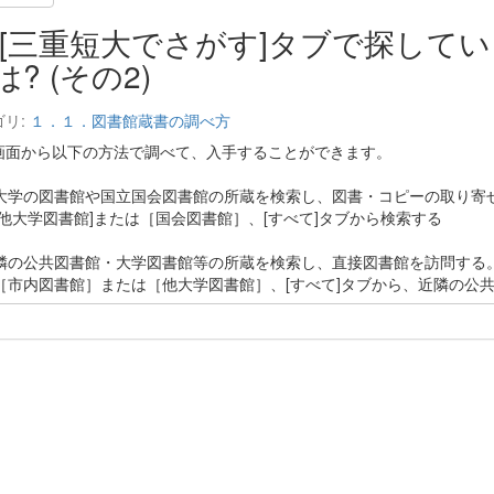
[三重短大でさがす]タブで探して
は? (その2)
ゴリ:
１．１．図書館蔵書の調べ方
画面から以下の方法で調べて、入手することができます。
 他大学の図書館や国立国会図書館の所蔵を検索し、図書・コピーの取り寄せ
他大学図書館]または［国会図書館］、[すべて]タブから検索する
 近隣の公共図書館・大学図書館等の所蔵を検索し、直接図書館を訪問する
市内図書館］または［他大学図書館］、[すべて]タブから、近隣の公