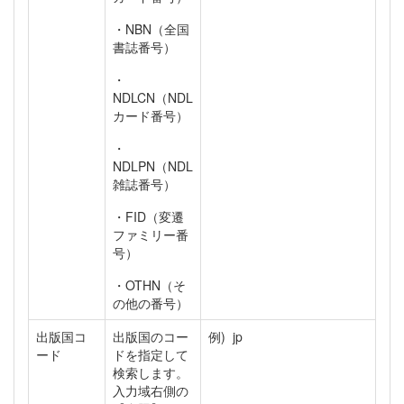
・NBN（全国
書誌番号）
・
NDLCN（NDL
カード番号）
・
NDLPN（NDL
雑誌番号）
・FID（変遷
ファミリー番
号）
・OTHN（そ
の他の番号）
出版国コ
出版国のコー
例) jp
ード
ドを指定して
検索します。
入力域右側の