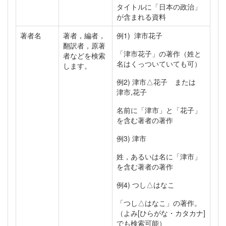
タイトルに「日本の政治」
が含まれる資料
著者名
著者，編者，
例1) 津市花子
翻訳者，原著
「津市花子」の著作（姓と
者などを検索
名はくっついていても可）
します。
例2) 津市△花子 または
津市,花子
名前に「津市」と「花子」
を含む著者の著作
例3) 津市
姓，あるいは名に「津市」
を含む著者の著作
例4) つし△はなこ
「つし△はなこ」の著作。
（よみ[ひらがな・カタカナ]
でも検索可能）