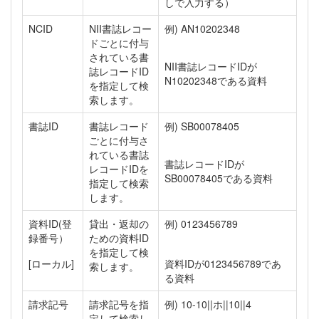
しで入力する）
NCID
NII書誌レコー
例) AN10202348
ドごとに付与
されている書
NII書誌レコードIDが
誌レコードID
N10202348である資料
を指定して検
索します。
書誌ID
書誌レコード
例) SB00078405
ごとに付与さ
れている書誌
書誌レコードIDが
レコードIDを
SB00078405である資料
指定して検索
します。
資料ID(登
貸出・返却の
例) 0123456789
録番号）
ための資料ID
を指定して検
[ローカル]
資料IDが0123456789であ
索します。
る資料
請求記号
請求記号を指
例) 10-10||ホ||10||4
定して検索し