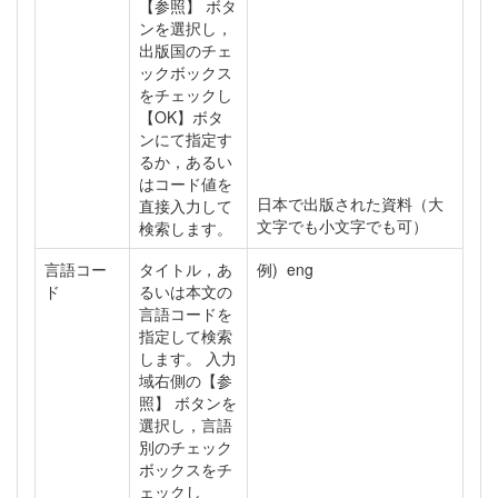
【参照】 ボタ
ンを選択し，
出版国のチェ
ックボックス
をチェックし
【OK】ボタ
ンにて指定す
るか，あるい
はコード値を
日本で出版された資料（大
直接入力して
文字でも小文字でも可）
検索します。
言語コー
タイトル，あ
例) eng
ド
るいは本文の
言語コードを
指定して検索
します。 入力
域右側の【参
照】 ボタンを
選択し，言語
別のチェック
ボックスをチ
ェックし