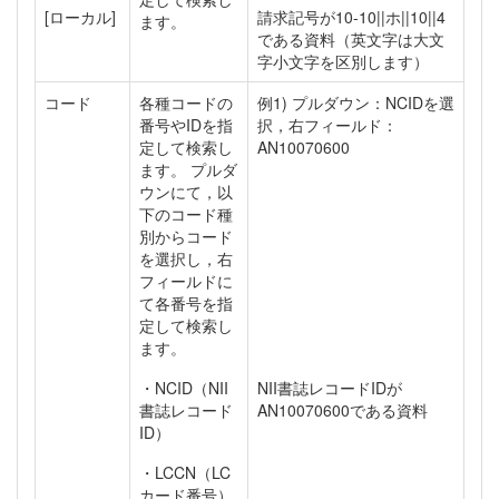
[ローカル]
請求記号が10-10||ホ||10||4
ます。
である資料（英文字は大文
字小文字を区別します）
コード
各種コードの
例1) プルダウン：NCIDを選
番号やIDを指
択，右フィールド：
定して検索し
AN10070600
ます。 プルダ
ウンにて，以
下のコード種
別からコード
を選択し，右
フィールドに
て各番号を指
定して検索し
ます。
・NCID（NII
NII書誌レコードIDが
書誌レコード
AN10070600である資料
ID）
・LCCN（LC
カード番号）