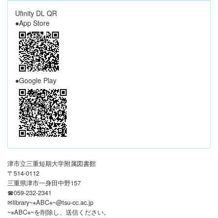
Ufinity DL QR
●App Store
●Google Play
津市立三重短期大学附属図書館
〒514-0112
三重県津市一身田中野157
☎059-232-2341
✉library~※ABC※~@tsu-cc.ac.jp
~※ABC※~を削除し、送信ください
。