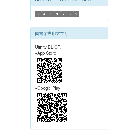
5
4
8
9
2
3
2
図書館専用アプリ
Ufinity DL QR
●App Store
●Google Play