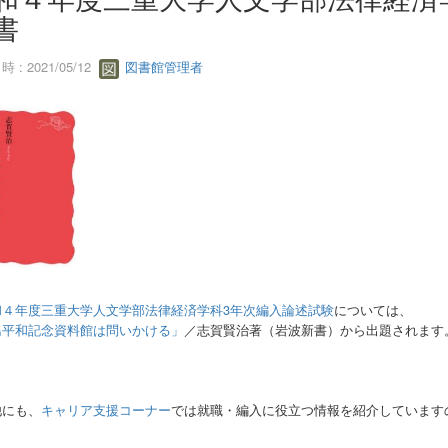
書
 : 2021/05/12
図書館管理者
和４年度三重大学人文学部法律経済学科3年次編入論述試験
については、
島平和記念資料館は問いかける」
／
志賀賢治著（岩波新書）から出題されます
他にも、
キャリア支援コーナー
では就職・編入に役立つ情報を紹介しています