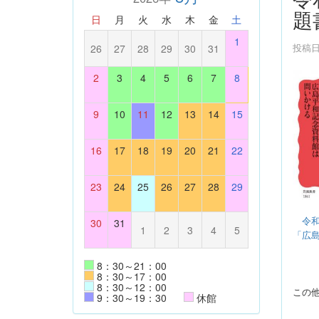
題
日
月
火
水
木
金
土
1
投稿日時
26
27
28
29
30
31
2
3
4
5
6
7
8
9
10
11
12
13
14
15
16
17
18
19
20
21
22
23
24
25
26
27
28
29
令
30
31
1
2
3
4
5
「広
8：30～21：00
8：30～17：00
8：30～12：00
この
9：30～19：30
休館