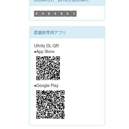
5
4
8
4
8
5
1
図書館専用アプリ
Ufinity DL QR
●App Store
●Google Play