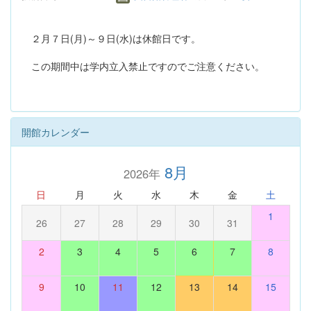
２月７日(月)～９日(水)は休館日です。
この期間中は学内立入禁止ですのでご注意ください。
開館カレンダー
8月
2026年
日
月
火
水
木
金
土
1
26
27
28
29
30
31
2
3
4
5
6
7
8
9
10
11
12
13
14
15