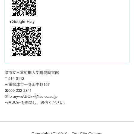
●Google Play
津市立三重短期大学附属図書館
〒514-0112
三重県津市一身田中野157
☎059-232-2341
✉library~※ABC※~@tsu-cc.ac.jp
~※ABC※~を削除し、送信ください
。
Copyright (C) 2016 Tsu City College