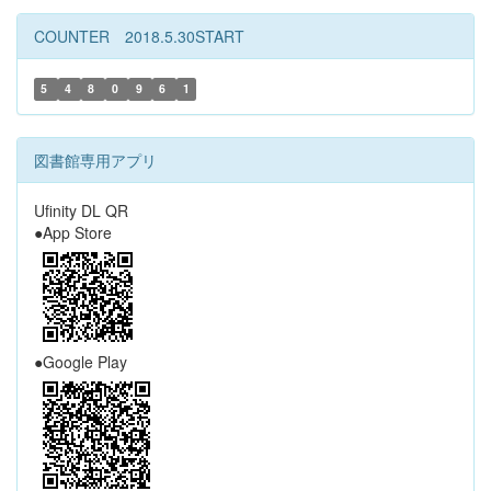
COUNTER 2018.5.30START
5
4
8
0
9
6
1
図書館専用アプリ
Ufinity DL QR
●App Store
●Google Play