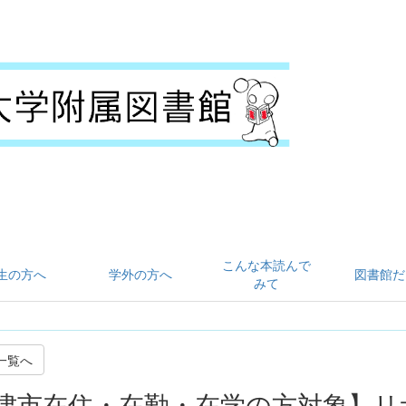
こんな本読んで
生の方へ
学外の方へ
図書館だ
みて
一覧へ
津市在住・在勤・在学の方対象】リ