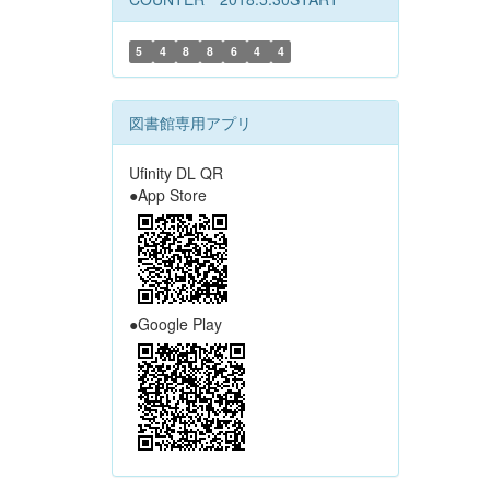
5
4
8
8
6
4
4
図書館専用アプリ
Ufinity DL QR
●App Store
●Google Play