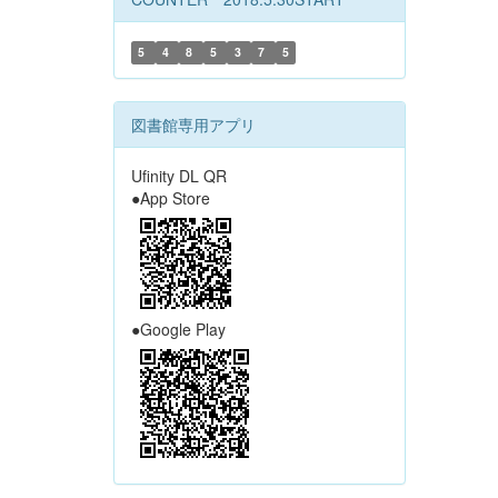
5
4
8
5
3
7
5
図書館専用アプリ
Ufinity DL QR
●App Store
●Google Play