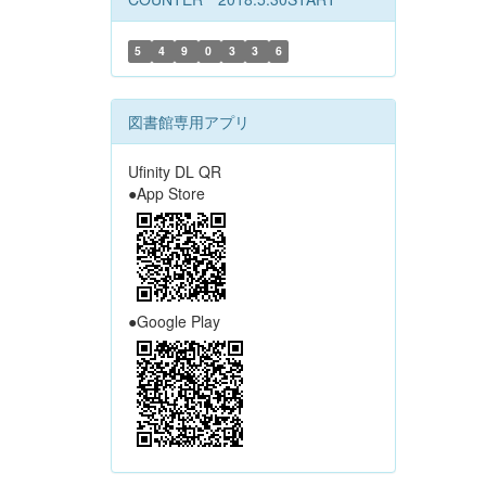
5
4
9
0
3
3
6
図書館専用アプリ
Ufinity DL QR
●App Store
●Google Play