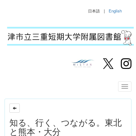
日本語 |
English
知る、行く、つながる。東北
と熊本・大分