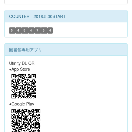
COUNTER 2018.5.30START
5
4
8
4
7
6
4
図書館専用アプリ
Ufinity DL QR
●App Store
●Google Play